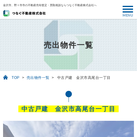
金沢市、野々市市の不動産売却査定・買取相談ならつなぐ不動産株式会社へ
MENU
トップ
ABOUT
売出物件一覧
売却について
SELL
売りたい
TOP
>
売出物件一覧
>
中古戸建 金沢市高尾台一丁目
BUY
買いたい
PERFORMANCE
中古戸建 金沢市高尾台一丁目
実績
USEFUL
お役立ち情報