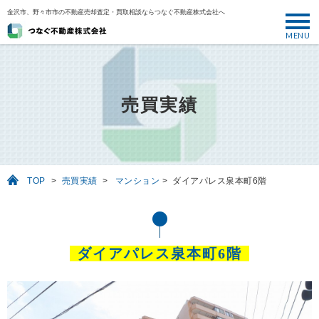
金沢市、野々市市の不動産売却査定・買取相談ならつなぐ不動産株式会社へ
MENU
トップ
ABOUT
売買実績
売却について
SELL
売りたい
TOP
>
売買実績
>
マンション
>
ダイアパレス泉本町6階
BUY
買いたい
PERFORMANCE
ダイアパレス泉本町6階
実績
USEFUL
お役立ち情報